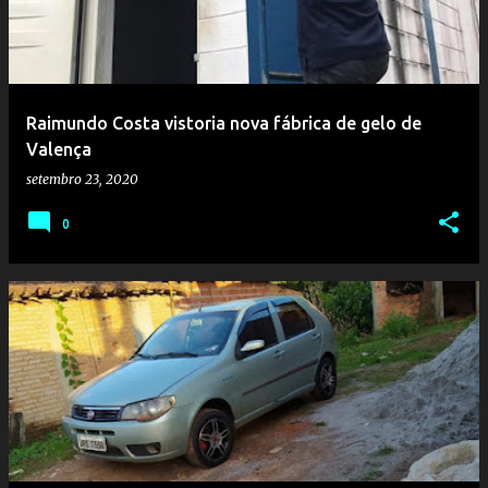
t
a
g
e
Raimundo Costa vistoria nova fábrica de gelo de
n
Valença
s
setembro 23, 2020
0