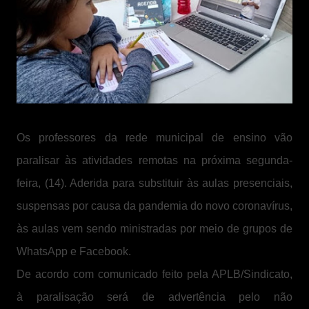
Os professores da rede municipal de ensino vão
paralisar às atividades remotas na próxima segunda-
feira, (14). Aderida para substituir às aulas presenciais,
suspensas por causa da pandemia do novo coronavírus,
às aulas vem sendo ministradas por meio de grupos de
WhatsApp e Facebook.
De acordo com comunicado feito pela APLB/Sindicato,
à paralisação será de advertência pelo não