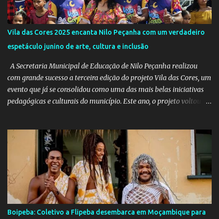
Vila das Cores 2025 encanta Nilo Peçanha com um verdadeiro
espetáculo junino de arte, cultura e inclusão
A Secretaria Municipal de Educação de Nilo Peçanha realizou
com grande sucesso a terceira edição do projeto Vila das Cores, um
evento que já se consolidou como uma das mais belas iniciativas
pedagógicas e culturais do município. Este ano, o projeto voltou a
emocionar e envolver alunos, famílias, educadores e toda a
comunidade escolar em uma programação repleta de alegria,
criatividade e tradição. Entre os dias 16 e 18 de junho, o clima
junino tomou conta das comunidades de Barra dos Carvalhos e
São Francisco, passando por São Benedito e encerrando com
grande estilo na sede do município. Em cada local, os alunos
deram um verdadeiro show de participação e animação, com
apresentações marcadas por muito forró, cores vibrantes, danças
típicas, encenações e um forte espírito de celebração. O projeto é
Boipeba: Coletivo a Flipeba desembarca em Moçambique para
mais do que uma atividade cultural: é um movimento educativo e