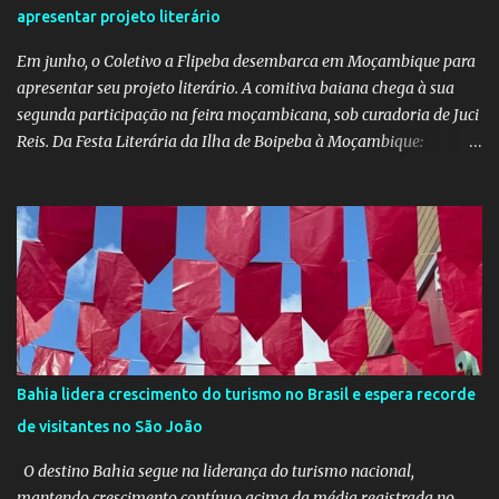
apresentar projeto literário
social que une arte, identidade e inclusão. Com o apoio irrestrito
da equipe da Secretaria de Educação e a colaboração de di...
Em junho, o Coletivo a Flipeba desembarca em Moçambique para
apresentar seu projeto literário. A comitiva baiana chega à sua
segunda participação na feira moçambicana, sob curadoria de Juci
Reis. Da Festa Literária da Ilha de Boipeba à Moçambique:
Manoela Ramos, idealizadora e uma das curadoras da Flipeba —
que se consolidou como um marco na cena cultural da ilha baiana
— levará ao continente africano o projeto Escrita Viajante e as
Diversidades Culturais Diaspóricas, representando o Coletivo
Flipeba na Feira do Livro de Maputo, que acontece de 16 a 20 de
junho, reunindo importantes nomes da literatura africana e
mundial. O projeto busca fomentar a leitura e a produção literária
a partir de experiências de viagem conectadas à diáspora africana.
Como desdobramento, será lançado durante a feira o livro
Bahia lidera crescimento do turismo no Brasil e espera recorde
Confissões de Viajante (Sem Grana), estreia de Manoela no
de visitantes no São João
mercado editorial independente. A obra já está em sua terceira
edição e alcançou o primeiro lugar em vendas na categoria
O destino Bahia segue na liderança do turismo nacional,
Viagens –...
mantendo crescimento contínuo acima da média registrada no