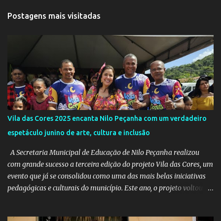
t
Postagens mais visitadas
á
r
i
o
s
Vila das Cores 2025 encanta Nilo Peçanha com um verdadeiro
espetáculo junino de arte, cultura e inclusão
A Secretaria Municipal de Educação de Nilo Peçanha realizou
com grande sucesso a terceira edição do projeto Vila das Cores, um
evento que já se consolidou como uma das mais belas iniciativas
pedagógicas e culturais do município. Este ano, o projeto voltou a
emocionar e envolver alunos, famílias, educadores e toda a
comunidade escolar em uma programação repleta de alegria,