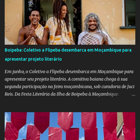
criatividade e tradição. Entre os dias 16 e 18 de junho, o clima
junino tomou conta das comunidades de Barra dos Carvalhos e
São Francisco, passando por São Benedito e encerrando com
grande estilo na sede do município. Em cada local, os alunos
deram um verdadeiro show de participação e animação, com
apresentações marcadas por muito forró, cores vibrantes, danças
típicas, encenações e um forte espírito de celebração. O projeto é
Boipeba: Coletivo a Flipeba desembarca em Moçambique para
mais do que uma atividade cultural: é um movimento educativo e
apresentar projeto literário
social que une arte, identidade e inclusão. Com o apoio irrestrito
da equipe da Secretaria de Educação e a colaboração de di...
Em junho, o Coletivo a Flipeba desembarca em Moçambique para
apresentar seu projeto literário. A comitiva baiana chega à sua
segunda participação na feira moçambicana, sob curadoria de Juci
Reis. Da Festa Literária da Ilha de Boipeba à Moçambique:
Manoela Ramos, idealizadora e uma das curadoras da Flipeba —
que se consolidou como um marco na cena cultural da ilha baiana
— levará ao continente africano o projeto Escrita Viajante e as
Diversidades Culturais Diaspóricas, representando o Coletivo
Flipeba na Feira do Livro de Maputo, que acontece de 16 a 20 de
junho, reunindo importantes nomes da literatura africana e