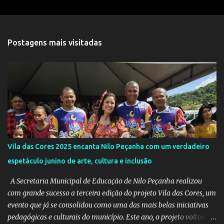
e
n
t
Postagens mais visitadas
á
r
i
o
s
Vila das Cores 2025 encanta Nilo Peçanha com um verdadeiro
espetáculo junino de arte, cultura e inclusão
A Secretaria Municipal de Educação de Nilo Peçanha realizou
com grande sucesso a terceira edição do projeto Vila das Cores, um
evento que já se consolidou como uma das mais belas iniciativas
pedagógicas e culturais do município. Este ano, o projeto voltou a