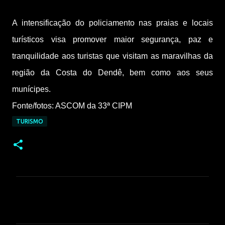
A intensificação do policiamento nas praias e locais
turísticos visa promover maior segurança, paz e
tranquilidade aos turistas que visitam as maravilhas da
região da Costa do Dendê, bem como aos seus
munícipes.
Fonte/fotos: ASCOM da 33ª CIPM
TURISMO
C
o
m