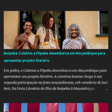
emocionar e envolver alunos, famílias, educadores e toda a
comunidade escolar em uma programação repleta de alegria,
criatividade e tradição. Entre os dias 16 e 18 de junho, o clima
junino tomou conta das comunidades de Barra dos Carvalhos e
São Francisco, passando por São Benedito e encerrando com
grande estilo na sede do município. Em cada local, os alunos
deram um verdadeiro show de participação e animação, com
apresentações marcadas por muito forró, cores vibrantes, danças
típicas, encenações e um forte espírito de celebração. O projeto é
Boipeba: Coletivo a Flipeba desembarca em Moçambique para
mais do que uma atividade cultural: é um movimento educativo e
apresentar projeto literário
social que une arte, identidade e inclusão. Com o apoio irrestrito
da equipe da Secretaria de Educação e a colaboração de di...
Em junho, o Coletivo a Flipeba desembarca em Moçambique para
apresentar seu projeto literário. A comitiva baiana chega à sua
segunda participação na feira moçambicana, sob curadoria de Juci
Reis. Da Festa Literária da Ilha de Boipeba à Moçambique:
Manoela Ramos, idealizadora e uma das curadoras da Flipeba —
que se consolidou como um marco na cena cultural da ilha baiana
— levará ao continente africano o projeto Escrita Viajante e as