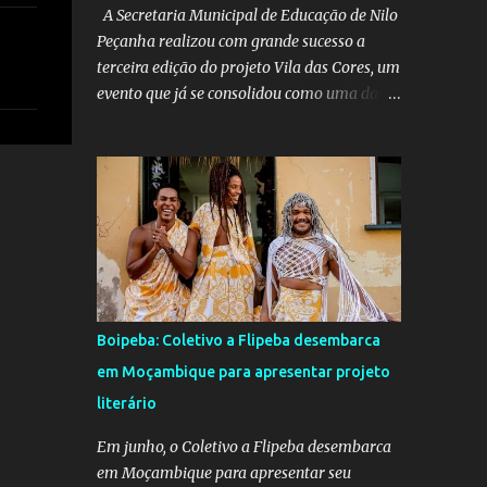
A Secretaria Municipal de Educação de Nilo
Peçanha realizou com grande sucesso a
terceira edição do projeto Vila das Cores, um
evento que já se consolidou como uma das
mais belas iniciativas pedagógicas e
culturais do município. Este ano, o projeto
voltou a emocionar e envolver alunos,
famílias, educadores e toda a comunidade
escolar em uma programação repleta de
alegria, criatividade e tradição. Entre os dias
16 e 18 de junho, o clima junino tomou conta
das comunidades de Barra dos Carvalhos e
São Francisco, passando por São Benedito e
Boipeba: Coletivo a Flipeba desembarca
encerrando com grande estilo na sede do
em Moçambique para apresentar projeto
município. Em cada local, os alunos deram
literário
um verdadeiro show de participação e
animação, com apresentações marcadas por
Em junho, o Coletivo a Flipeba desembarca
muito forró, cores vibrantes, danças típicas,
em Moçambique para apresentar seu
encenações e um forte espírito de