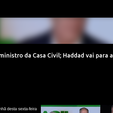
Pular para o conteúdo principal
inistro da Casa Civil; Haddad vai para a
hã desta sexta-feira