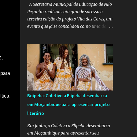
A Secretaria Municipal de Educação de Nilo
Peçanha realizou com grande sucesso a
terceira edição do projeto Vila das Cores, um
evento que já se consolidou como uma das
mais belas iniciativas pedagógicas e
culturais do município. Este ano, o projeto
voltou a emocionar e envolver alunos,
famílias, educadores e toda a comunidade
. 
escolar em uma programação repleta de
alegria, criatividade e tradição. Entre os dias
para 
16 e 18 de junho, o clima junino tomou conta
das comunidades de Barra dos Carvalhos e
São Francisco, passando por São Benedito e
ica, 
Boipeba: Coletivo a Flipeba desembarca
encerrando com grande estilo na sede do
em Moçambique para apresentar projeto
município. Em cada local, os alunos deram
literário
um verdadeiro show de participação e
animação, com apresentações marcadas por
Em junho, o Coletivo a Flipeba desembarca
muito forró, cores vibrantes, danças típicas,
em Moçambique para apresentar seu
encenações e um forte espírito de