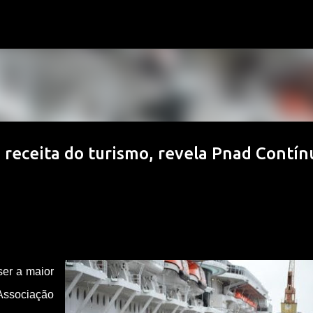
Pular para o conteúdo principal
receita do turismo, revela Pnad Contín
ser a maior
 Associação