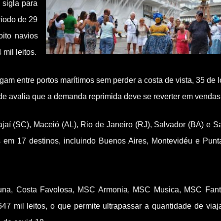
 sigla para
ríodo de 29
oito navios
mil leitos.
am entre portos marítimos sem perder a costa de vista, 35 de 
ade avalia que a demanda reprimida deve se reverter em vendas
ajaí (SC), Maceió (AL), Rio de Janeiro (RJ), Salvador (BA) e S
s em 17 destinos, incluindo Buenos Aires, Montevidéu e Punt
rtuna, Costa Favolosa, MSC Armonia, MSC Musica, MSC Fant
 mil leitos, o que permite ultrapassar a quantidade de viaj