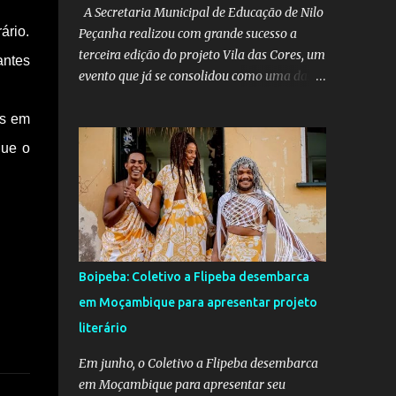
A Secretaria Municipal de Educação de Nilo
ário.
Peçanha realizou com grande sucesso a
terceira edição do projeto Vila das Cores, um
antes
evento que já se consolidou como uma das
mais belas iniciativas pedagógicas e
culturais do município. Este ano, o projeto
os em
voltou a emocionar e envolver alunos,
que o
famílias, educadores e toda a comunidade
escolar em uma programação repleta de
alegria, criatividade e tradição. Entre os dias
16 e 18 de junho, o clima junino tomou conta
das comunidades de Barra dos Carvalhos e
São Francisco, passando por São Benedito e
Boipeba: Coletivo a Flipeba desembarca
encerrando com grande estilo na sede do
em Moçambique para apresentar projeto
município. Em cada local, os alunos deram
literário
um verdadeiro show de participação e
animação, com apresentações marcadas por
Em junho, o Coletivo a Flipeba desembarca
muito forró, cores vibrantes, danças típicas,
em Moçambique para apresentar seu
encenações e um forte espírito de