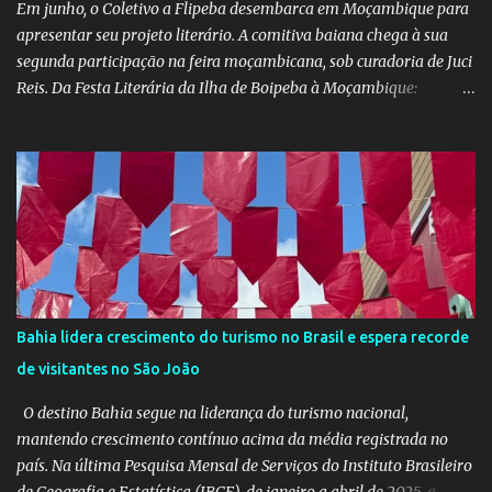
Em junho, o Coletivo a Flipeba desembarca em Moçambique para
apresentar seu projeto literário. A comitiva baiana chega à sua
segunda participação na feira moçambicana, sob curadoria de Juci
Reis. Da Festa Literária da Ilha de Boipeba à Moçambique:
Manoela Ramos, idealizadora e uma das curadoras da Flipeba —
que se consolidou como um marco na cena cultural da ilha baiana
— levará ao continente africano o projeto Escrita Viajante e as
Diversidades Culturais Diaspóricas, representando o Coletivo
Flipeba na Feira do Livro de Maputo, que acontece de 16 a 20 de
junho, reunindo importantes nomes da literatura africana e
mundial. O projeto busca fomentar a leitura e a produção literária
a partir de experiências de viagem conectadas à diáspora africana.
Como desdobramento, será lançado durante a feira o livro
Bahia lidera crescimento do turismo no Brasil e espera recorde
Confissões de Viajante (Sem Grana), estreia de Manoela no
de visitantes no São João
mercado editorial independente. A obra já está em sua terceira
edição e alcançou o primeiro lugar em vendas na categoria
O destino Bahia segue na liderança do turismo nacional,
Viagens –...
mantendo crescimento contínuo acima da média registrada no
país. Na última Pesquisa Mensal de Serviços do Instituto Brasileiro
de Geografia e Estatística (IBGE), de janeiro a abril de 2025, a