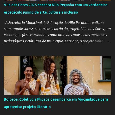
Vila das Cores 2025 encanta Nilo Peçanha com um verdadeiro
espetáculo junino de arte, cultura e inclusão
A Secretaria Municipal de Educação de Nilo Peçanha realizou
com grande sucesso a terceira edição do projeto Vila das Cores, um
evento que já se consolidou como uma das mais belas iniciativas
pedagógicas e culturais do município. Este ano, o projeto voltou a
emocionar e envolver alunos, famílias, educadores e toda a
comunidade escolar em uma programação repleta de alegria,
criatividade e tradição. Entre os dias 16 e 18 de junho, o clima
junino tomou conta das comunidades de Barra dos Carvalhos e
São Francisco, passando por São Benedito e encerrando com
grande estilo na sede do município. Em cada local, os alunos
deram um verdadeiro show de participação e animação, com
apresentações marcadas por muito forró, cores vibrantes, danças
típicas, encenações e um forte espírito de celebração. O projeto é
Boipeba: Coletivo a Flipeba desembarca em Moçambique para
mais do que uma atividade cultural: é um movimento educativo e
apresentar projeto literário
social que une arte, identidade e inclusão. Com o apoio irrestrito
da equipe da Secretaria de Educação e a colaboração de di...