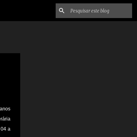
 anos
rária
 04 a