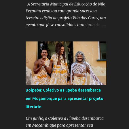
A Secretaria Municipal de Educação de Nilo
Peçanha realizou com grande sucesso a
terceira edição do projeto Vila das Cores, um
evento que já se consolidou como uma das
mais belas iniciativas pedagógicas e
culturais do município. Este ano, o projeto
voltou a emocionar e envolver alunos,
famílias, educadores e toda a comunidade
escolar em uma programação repleta de
alegria, criatividade e tradição. Entre os dias
16 e 18 de junho, o clima junino tomou conta
das comunidades de Barra dos Carvalhos e
São Francisco, passando por São Benedito e
Boipeba: Coletivo a Flipeba desembarca
encerrando com grande estilo na sede do
em Moçambique para apresentar projeto
município. Em cada local, os alunos deram
literário
um verdadeiro show de participação e
animação, com apresentações marcadas por
Em junho, o Coletivo a Flipeba desembarca
muito forró, cores vibrantes, danças típicas,
em Moçambique para apresentar seu
encenações e um forte espírito de