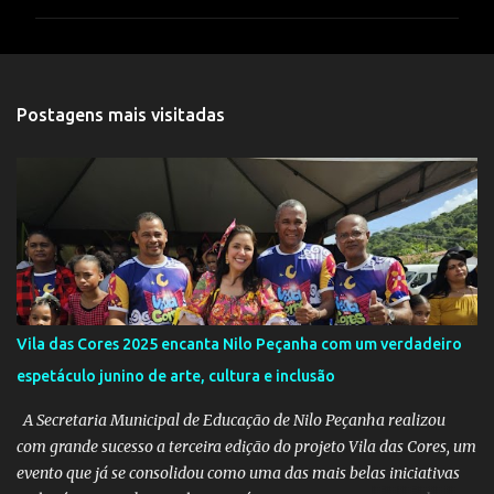
m
e
n
t
Postagens mais visitadas
á
r
i
o
s
Vila das Cores 2025 encanta Nilo Peçanha com um verdadeiro
espetáculo junino de arte, cultura e inclusão
A Secretaria Municipal de Educação de Nilo Peçanha realizou
com grande sucesso a terceira edição do projeto Vila das Cores, um
evento que já se consolidou como uma das mais belas iniciativas