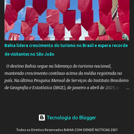
Diversidades Culturais Diaspóricas, representando o Coletivo
Flipeba na Feira do Livro de Maputo, que acontece de 16 a 20 de
junho, reunindo importantes nomes da literatura africana e
mundial. O projeto busca fomentar a leitura e a produção literária
a partir de experiências de viagem conectadas à diáspora africana.
Como desdobramento, será lançado durante a feira o livro
Bahia lidera crescimento do turismo no Brasil e espera recorde
Confissões de Viajante (Sem Grana), estreia de Manoela no
de visitantes no São João
mercado editorial independente. A obra já está em sua terceira
edição e alcançou o primeiro lugar em vendas na categoria
O destino Bahia segue na liderança do turismo nacional,
Viagens –...
mantendo crescimento contínuo acima da média registrada no
país. Na última Pesquisa Mensal de Serviços do Instituto Brasileiro
de Geografia e Estatística (IBGE), de janeiro a abril de 2025, a
Bahia teve um aumento de 10,2% no volume das atividades
turísticas, enquanto o Brasil cresceu 6,4%, em comparação com o
mesmo período de 2024. Levando em consideração apenas o mês
de abril deste ano, o estado registrou crescimento no setor de
Tecnologia do Blogger
15,1%, superando o aumento no Brasil, que foi de 9,3%, no
comparativo com o mesmo mês de 2024. Com a notícia desses
Todos os Direitos Reservados BAHIA COM DENDÊ NOTÍCIAS 2021