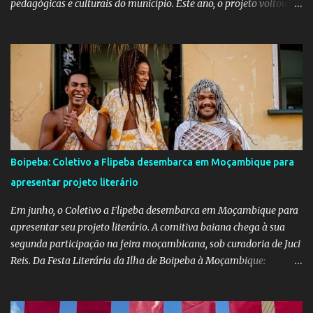
pedagógicas e culturais do município. Este ano, o projeto voltou a
emocionar e envolver alunos, famílias, educadores e toda a
comunidade escolar em uma programação repleta de alegria,
criatividade e tradição. Entre os dias 16 e 18 de junho, o clima
junino tomou conta das comunidades de Barra dos Carvalhos e
São Francisco, passando por São Benedito e encerrando com
grande estilo na sede do município. Em cada local, os alunos
deram um verdadeiro show de participação e animação, com
apresentações marcadas por muito forró, cores vibrantes, danças
típicas, encenações e um forte espírito de celebração. O projeto é
Boipeba: Coletivo a Flipeba desembarca em Moçambique para
mais do que uma atividade cultural: é um movimento educativo e
apresentar projeto literário
social que une arte, identidade e inclusão. Com o apoio irrestrito
da equipe da Secretaria de Educação e a colaboração de di...
Em junho, o Coletivo a Flipeba desembarca em Moçambique para
apresentar seu projeto literário. A comitiva baiana chega à sua
segunda participação na feira moçambicana, sob curadoria de Juci
Reis. Da Festa Literária da Ilha de Boipeba à Moçambique:
Manoela Ramos, idealizadora e uma das curadoras da Flipeba —
que se consolidou como um marco na cena cultural da ilha baiana
— levará ao continente africano o projeto Escrita Viajante e as