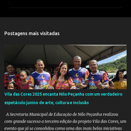
m
e
n
t
Postagens mais visitadas
á
r
i
o
s
Vila das Cores 2025 encanta Nilo Peçanha com um verdadeiro
espetáculo junino de arte, cultura e inclusão
A Secretaria Municipal de Educação de Nilo Peçanha realizou
com grande sucesso a terceira edição do projeto Vila das Cores, um
evento que já se consolidou como uma das mais belas iniciativas