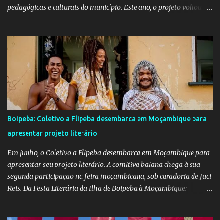
pedagógicas e culturais do município. Este ano, o projeto voltou a
emocionar e envolver alunos, famílias, educadores e toda a
comunidade escolar em uma programação repleta de alegria,
criatividade e tradição. Entre os dias 16 e 18 de junho, o clima
junino tomou conta das comunidades de Barra dos Carvalhos e
São Francisco, passando por São Benedito e encerrando com
grande estilo na sede do município. Em cada local, os alunos
deram um verdadeiro show de participação e animação, com
apresentações marcadas por muito forró, cores vibrantes, danças
típicas, encenações e um forte espírito de celebração. O projeto é
Boipeba: Coletivo a Flipeba desembarca em Moçambique para
mais do que uma atividade cultural: é um movimento educativo e
apresentar projeto literário
social que une arte, identidade e inclusão. Com o apoio irrestrito
da equipe da Secretaria de Educação e a colaboração de di...
Em junho, o Coletivo a Flipeba desembarca em Moçambique para
apresentar seu projeto literário. A comitiva baiana chega à sua
segunda participação na feira moçambicana, sob curadoria de Juci
Reis. Da Festa Literária da Ilha de Boipeba à Moçambique:
Manoela Ramos, idealizadora e uma das curadoras da Flipeba —
que se consolidou como um marco na cena cultural da ilha baiana