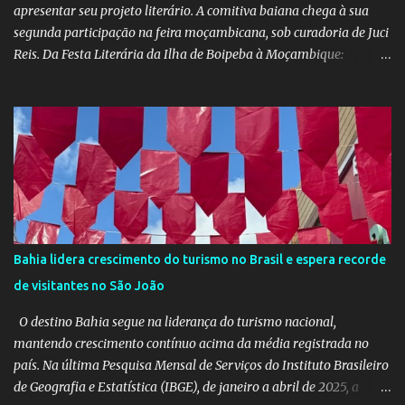
apresentar seu projeto literário. A comitiva baiana chega à sua
segunda participação na feira moçambicana, sob curadoria de Juci
Reis. Da Festa Literária da Ilha de Boipeba à Moçambique:
Manoela Ramos, idealizadora e uma das curadoras da Flipeba —
que se consolidou como um marco na cena cultural da ilha baiana
— levará ao continente africano o projeto Escrita Viajante e as
Diversidades Culturais Diaspóricas, representando o Coletivo
Flipeba na Feira do Livro de Maputo, que acontece de 16 a 20 de
junho, reunindo importantes nomes da literatura africana e
mundial. O projeto busca fomentar a leitura e a produção literária
a partir de experiências de viagem conectadas à diáspora africana.
Como desdobramento, será lançado durante a feira o livro
Bahia lidera crescimento do turismo no Brasil e espera recorde
Confissões de Viajante (Sem Grana), estreia de Manoela no
de visitantes no São João
mercado editorial independente. A obra já está em sua terceira
edição e alcançou o primeiro lugar em vendas na categoria
O destino Bahia segue na liderança do turismo nacional,
Viagens –...
mantendo crescimento contínuo acima da média registrada no
país. Na última Pesquisa Mensal de Serviços do Instituto Brasileiro
de Geografia e Estatística (IBGE), de janeiro a abril de 2025, a