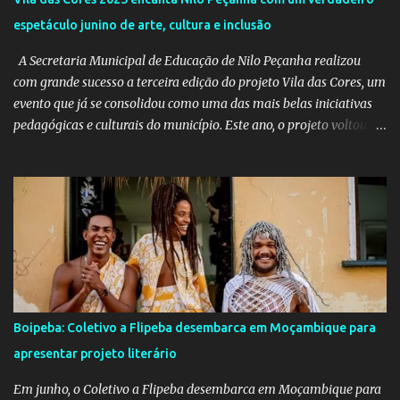
espetáculo junino de arte, cultura e inclusão
A Secretaria Municipal de Educação de Nilo Peçanha realizou
com grande sucesso a terceira edição do projeto Vila das Cores, um
evento que já se consolidou como uma das mais belas iniciativas
pedagógicas e culturais do município. Este ano, o projeto voltou a
emocionar e envolver alunos, famílias, educadores e toda a
comunidade escolar em uma programação repleta de alegria,
criatividade e tradição. Entre os dias 16 e 18 de junho, o clima
junino tomou conta das comunidades de Barra dos Carvalhos e
São Francisco, passando por São Benedito e encerrando com
grande estilo na sede do município. Em cada local, os alunos
deram um verdadeiro show de participação e animação, com
apresentações marcadas por muito forró, cores vibrantes, danças
típicas, encenações e um forte espírito de celebração. O projeto é
Boipeba: Coletivo a Flipeba desembarca em Moçambique para
mais do que uma atividade cultural: é um movimento educativo e
apresentar projeto literário
social que une arte, identidade e inclusão. Com o apoio irrestrito
da equipe da Secretaria de Educação e a colaboração de di...
Em junho, o Coletivo a Flipeba desembarca em Moçambique para