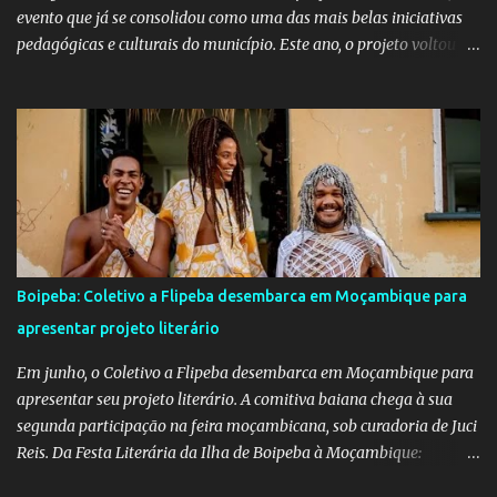
evento que já se consolidou como uma das mais belas iniciativas
pedagógicas e culturais do município. Este ano, o projeto voltou a
emocionar e envolver alunos, famílias, educadores e toda a
comunidade escolar em uma programação repleta de alegria,
criatividade e tradição. Entre os dias 16 e 18 de junho, o clima
junino tomou conta das comunidades de Barra dos Carvalhos e
São Francisco, passando por São Benedito e encerrando com
grande estilo na sede do município. Em cada local, os alunos
deram um verdadeiro show de participação e animação, com
apresentações marcadas por muito forró, cores vibrantes, danças
típicas, encenações e um forte espírito de celebração. O projeto é
Boipeba: Coletivo a Flipeba desembarca em Moçambique para
mais do que uma atividade cultural: é um movimento educativo e
apresentar projeto literário
social que une arte, identidade e inclusão. Com o apoio irrestrito
da equipe da Secretaria de Educação e a colaboração de di...
Em junho, o Coletivo a Flipeba desembarca em Moçambique para
apresentar seu projeto literário. A comitiva baiana chega à sua
segunda participação na feira moçambicana, sob curadoria de Juci
Reis. Da Festa Literária da Ilha de Boipeba à Moçambique:
Manoela Ramos, idealizadora e uma das curadoras da Flipeba —