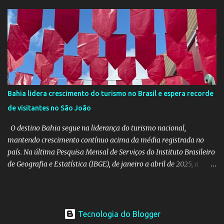
que se consolidou como um marco na cena cultural da ilha baiana
— levará ao continente africano o projeto Escrita Viajante e as
Diversidades Culturais Diaspóricas, representando o Coletivo
Flipeba na Feira do Livro de Maputo, que acontece de 16 a 20 de
junho, reunindo importantes nomes da literatura africana e
mundial. O projeto busca fomentar a leitura e a produção literária
a partir de experiências de viagem conectadas à diáspora africana.
Como desdobramento, será lançado durante a feira o livro
Bahia lidera crescimento do turismo no Brasil e espera recorde
Confissões de Viajante (Sem Grana), estreia de Manoela no
de visitantes no São João
mercado editorial independente. A obra já está em sua terceira
edição e alcançou o primeiro lugar em vendas na categoria
O destino Bahia segue na liderança do turismo nacional,
Viagens –...
mantendo crescimento contínuo acima da média registrada no
país. Na última Pesquisa Mensal de Serviços do Instituto Brasileiro
de Geografia e Estatística (IBGE), de janeiro a abril de 2025, a
Bahia teve um aumento de 10,2% no volume das atividades
turísticas, enquanto o Brasil cresceu 6,4%, em comparação com o
mesmo período de 2024. Levando em consideração apenas o mês
de abril deste ano, o estado registrou crescimento no setor de
Tecnologia do Blogger
15,1%, superando o aumento no Brasil, que foi de 9,3%, no