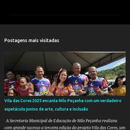
o
m
e
n
t
Postagens mais visitadas
á
r
i
o
s
Vila das Cores 2025 encanta Nilo Peçanha com um verdadeiro
espetáculo junino de arte, cultura e inclusão
A Secretaria Municipal de Educação de Nilo Peçanha realizou
com grande sucesso a terceira edição do projeto Vila das Cores, um