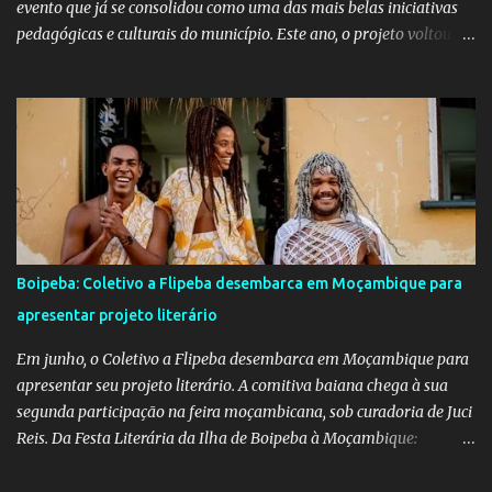
evento que já se consolidou como uma das mais belas iniciativas
pedagógicas e culturais do município. Este ano, o projeto voltou a
emocionar e envolver alunos, famílias, educadores e toda a
comunidade escolar em uma programação repleta de alegria,
criatividade e tradição. Entre os dias 16 e 18 de junho, o clima
junino tomou conta das comunidades de Barra dos Carvalhos e
São Francisco, passando por São Benedito e encerrando com
grande estilo na sede do município. Em cada local, os alunos
deram um verdadeiro show de participação e animação, com
apresentações marcadas por muito forró, cores vibrantes, danças
típicas, encenações e um forte espírito de celebração. O projeto é
Boipeba: Coletivo a Flipeba desembarca em Moçambique para
mais do que uma atividade cultural: é um movimento educativo e
apresentar projeto literário
social que une arte, identidade e inclusão. Com o apoio irrestrito
da equipe da Secretaria de Educação e a colaboração de di...
Em junho, o Coletivo a Flipeba desembarca em Moçambique para
apresentar seu projeto literário. A comitiva baiana chega à sua
segunda participação na feira moçambicana, sob curadoria de Juci
Reis. Da Festa Literária da Ilha de Boipeba à Moçambique:
Manoela Ramos, idealizadora e uma das curadoras da Flipeba —
que se consolidou como um marco na cena cultural da ilha baiana