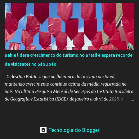
— levará ao continente africano o projeto Escrita Viajante e as
Diversidades Culturais Diaspóricas, representando o Coletivo
Flipeba na Feira do Livro de Maputo, que acontece de 16 a 20 de
junho, reunindo importantes nomes da literatura africana e
mundial. O projeto busca fomentar a leitura e a produção literária
a partir de experiências de viagem conectadas à diáspora africana.
Como desdobramento, será lançado durante a feira o livro
Bahia lidera crescimento do turismo no Brasil e espera recorde
Confissões de Viajante (Sem Grana), estreia de Manoela no
de visitantes no São João
mercado editorial independente. A obra já está em sua terceira
edição e alcançou o primeiro lugar em vendas na categoria
O destino Bahia segue na liderança do turismo nacional,
Viagens –...
mantendo crescimento contínuo acima da média registrada no
país. Na última Pesquisa Mensal de Serviços do Instituto Brasileiro
de Geografia e Estatística (IBGE), de janeiro a abril de 2025, a
Bahia teve um aumento de 10,2% no volume das atividades
turísticas, enquanto o Brasil cresceu 6,4%, em comparação com o
mesmo período de 2024. Levando em consideração apenas o mês
de abril deste ano, o estado registrou crescimento no setor de
Tecnologia do Blogger
15,1%, superando o aumento no Brasil, que foi de 9,3%, no