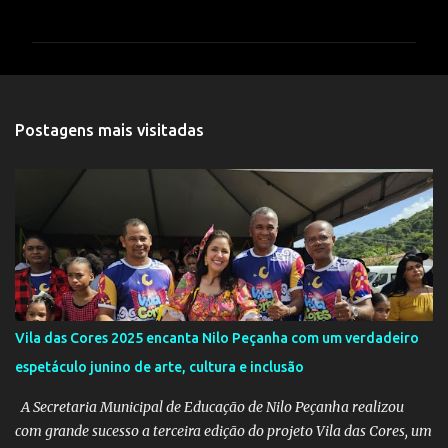
o
m
e
n
t
Postagens mais visitadas
á
r
i
o
s
Vila das Cores 2025 encanta Nilo Peçanha com um verdadeiro
espetáculo junino de arte, cultura e inclusão
A Secretaria Municipal de Educação de Nilo Peçanha realizou
com grande sucesso a terceira edição do projeto Vila das Cores, um