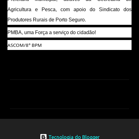
Agricultura e Pesca, com apoio do Sindicato dos 
Produtores Rurais de Porto Seguro.
PMBA, uma Força a serviço do cidadão!
ASCOM/8° BPM
C
o
m
e
n
t
Tecnologia do Blogger