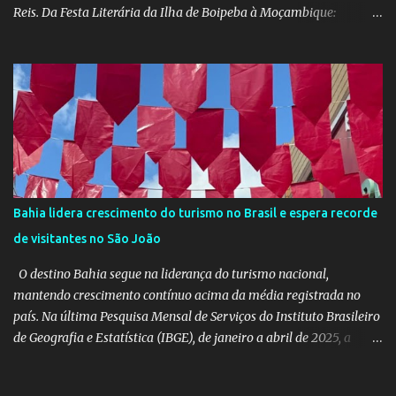
Reis. Da Festa Literária da Ilha de Boipeba à Moçambique:
Manoela Ramos, idealizadora e uma das curadoras da Flipeba —
que se consolidou como um marco na cena cultural da ilha baiana
— levará ao continente africano o projeto Escrita Viajante e as
Diversidades Culturais Diaspóricas, representando o Coletivo
Flipeba na Feira do Livro de Maputo, que acontece de 16 a 20 de
junho, reunindo importantes nomes da literatura africana e
mundial. O projeto busca fomentar a leitura e a produção literária
a partir de experiências de viagem conectadas à diáspora africana.
Como desdobramento, será lançado durante a feira o livro
Bahia lidera crescimento do turismo no Brasil e espera recorde
Confissões de Viajante (Sem Grana), estreia de Manoela no
de visitantes no São João
mercado editorial independente. A obra já está em sua terceira
edição e alcançou o primeiro lugar em vendas na categoria
O destino Bahia segue na liderança do turismo nacional,
Viagens –...
mantendo crescimento contínuo acima da média registrada no
país. Na última Pesquisa Mensal de Serviços do Instituto Brasileiro
de Geografia e Estatística (IBGE), de janeiro a abril de 2025, a
Bahia teve um aumento de 10,2% no volume das atividades
turísticas, enquanto o Brasil cresceu 6,4%, em comparação com o