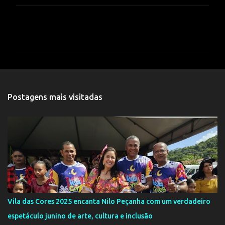
C
o
m
e
n
t
Postagens mais visitadas
á
r
i
o
s
Vila das Cores 2025 encanta Nilo Peçanha com um verdadeiro
espetáculo junino de arte, cultura e inclusão