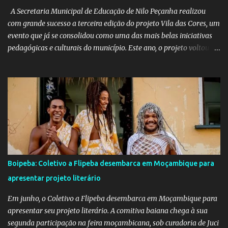
A Secretaria Municipal de Educação de Nilo Peçanha realizou
com grande sucesso a terceira edição do projeto Vila das Cores, um
evento que já se consolidou como uma das mais belas iniciativas
pedagógicas e culturais do município. Este ano, o projeto voltou a
emocionar e envolver alunos, famílias, educadores e toda a
comunidade escolar em uma programação repleta de alegria,
criatividade e tradição. Entre os dias 16 e 18 de junho, o clima
junino tomou conta das comunidades de Barra dos Carvalhos e
São Francisco, passando por São Benedito e encerrando com
grande estilo na sede do município. Em cada local, os alunos
deram um verdadeiro show de participação e animação, com
apresentações marcadas por muito forró, cores vibrantes, danças
típicas, encenações e um forte espírito de celebração. O projeto é
Boipeba: Coletivo a Flipeba desembarca em Moçambique para
mais do que uma atividade cultural: é um movimento educativo e
apresentar projeto literário
social que une arte, identidade e inclusão. Com o apoio irrestrito
da equipe da Secretaria de Educação e a colaboração de di...
Em junho, o Coletivo a Flipeba desembarca em Moçambique para
apresentar seu projeto literário. A comitiva baiana chega à sua
segunda participação na feira moçambicana, sob curadoria de Juci