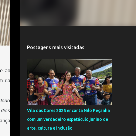
Postagens mais visitadas
se ao
ém da
stado
 dias
Vila das Cores 2025 encanta Nilo Peçanha
com um verdadeiro espetáculo junino de
rança
arte, cultura e inclusão