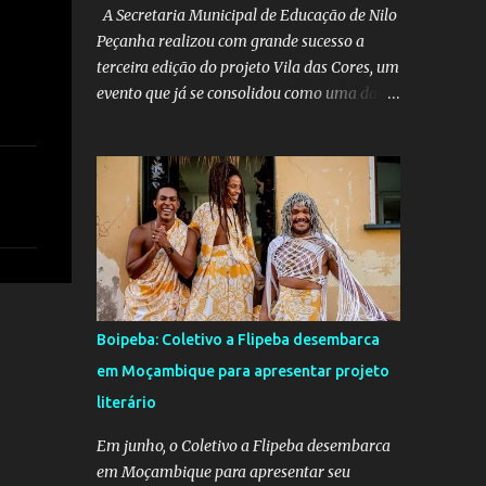
A Secretaria Municipal de Educação de Nilo
Peçanha realizou com grande sucesso a
terceira edição do projeto Vila das Cores, um
evento que já se consolidou como uma das
mais belas iniciativas pedagógicas e
culturais do município. Este ano, o projeto
voltou a emocionar e envolver alunos,
famílias, educadores e toda a comunidade
escolar em uma programação repleta de
alegria, criatividade e tradição. Entre os dias
16 e 18 de junho, o clima junino tomou conta
das comunidades de Barra dos Carvalhos e
São Francisco, passando por São Benedito e
Boipeba: Coletivo a Flipeba desembarca
encerrando com grande estilo na sede do
em Moçambique para apresentar projeto
município. Em cada local, os alunos deram
literário
um verdadeiro show de participação e
animação, com apresentações marcadas por
Em junho, o Coletivo a Flipeba desembarca
muito forró, cores vibrantes, danças típicas,
em Moçambique para apresentar seu
encenações e um forte espírito de