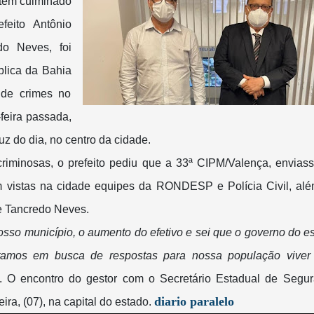
 tem culminado
feito Antônio
do Neves, foi
blica da Bahia
 de crimes no
-feira passada,
uz do dia, no centro da cidade.
criminosas, o prefeito pediu que a 33ª CIPM/Valença, envias
ram vistas na cidade equipes da RONDESP e Polícia Civil, al
te Tancredo Neves.
sso município, o aumento do efetivo e sei que o governo do e
tamos em busca de respostas para nossa população viver
k. O encontro do gestor com o Secretário Estadual de Segu
diario paralelo
ra, (07), na capital do estado.