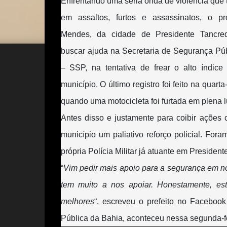
Enfrentando uma séria onda de violência que
em assaltos, furtos e assassinatos, o pre
Mendes, da cidade de Presidente Tancre
buscar ajuda na Secretaria de Segurança Pú
– SSP, na tentativa de frear o alto índice
município. O último registro foi feito na quarta
quando uma motocicleta foi furtada em plena l
Antes disso e justamente para coibir ações 
município um paliativo reforço policial. Fo
própria Polícia Militar já atuante em Presiden
“
Vim pedir mais apoio para a segurança em no
tem muito a nos apoiar. Honestamente, es
melhores
“, escreveu o prefeito no Faceboo
Pública da Bahia, aconteceu nessa segunda-fei