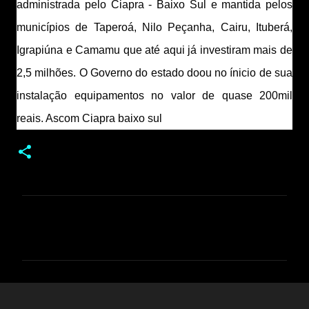
administrada pelo Ciapra - Baixo Sul e mantida pelos 
municípios de Taperoá, Nilo Peçanha, Cairu, Ituberá, 
Igrapiúna e Camamu que até aqui já investiram mais de 
2,5 milhões. O Governo do estado doou no ínicio de sua 
instalação equipamentos no valor de quase 200mil 
reais. Ascom Ciapra baixo sul
C
o
m
e
n