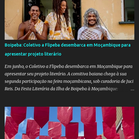
junino tomou conta das comunidades de Barra dos Carvalhos e
São Francisco, passando por São Benedito e encerrando com
grande estilo na sede do município. Em cada local, os alunos
deram um verdadeiro show de participação e animação, com
apresentações marcadas por muito forró, cores vibrantes, danças
típicas, encenações e um forte espírito de celebração. O projeto é
Boipeba: Coletivo a Flipeba desembarca em Moçambique para
mais do que uma atividade cultural: é um movimento educativo e
apresentar projeto literário
social que une arte, identidade e inclusão. Com o apoio irrestrito
da equipe da Secretaria de Educação e a colaboração de di...
Em junho, o Coletivo a Flipeba desembarca em Moçambique para
apresentar seu projeto literário. A comitiva baiana chega à sua
segunda participação na feira moçambicana, sob curadoria de Juci
Reis. Da Festa Literária da Ilha de Boipeba à Moçambique:
Manoela Ramos, idealizadora e uma das curadoras da Flipeba —
que se consolidou como um marco na cena cultural da ilha baiana
— levará ao continente africano o projeto Escrita Viajante e as
Diversidades Culturais Diaspóricas, representando o Coletivo
Flipeba na Feira do Livro de Maputo, que acontece de 16 a 20 de
junho, reunindo importantes nomes da literatura africana e