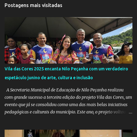
t
Postagens mais visitadas
á
r
i
o
s
Vila das Cores 2025 encanta Nilo Peçanha com um verdadeiro
espetáculo junino de arte, cultura e inclusão
A Secretaria Municipal de Educação de Nilo Peçanha realizou
com grande sucesso a terceira edição do projeto Vila das Cores, um
evento que já se consolidou como uma das mais belas iniciativas
pedagógicas e culturais do município. Este ano, o projeto voltou a
emocionar e envolver alunos, famílias, educadores e toda a
comunidade escolar em uma programação repleta de alegria,
criatividade e tradição. Entre os dias 16 e 18 de junho, o clima