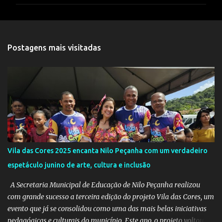
m
e
n
t
Postagens mais visitadas
á
r
i
o
s
Vila das Cores 2025 encanta Nilo Peçanha com um verdadeiro
espetáculo junino de arte, cultura e inclusão
A Secretaria Municipal de Educação de Nilo Peçanha realizou
com grande sucesso a terceira edição do projeto Vila das Cores, um
evento que já se consolidou como uma das mais belas iniciativas
pedagógicas e culturais do município. Este ano, o projeto voltou a