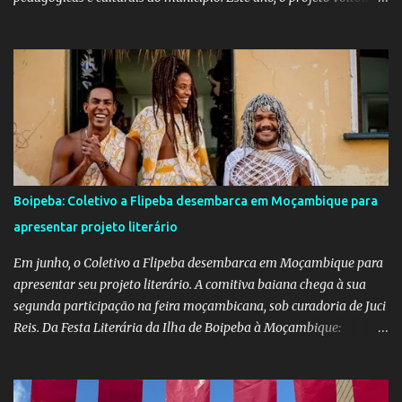
emocionar e envolver alunos, famílias, educadores e toda a
comunidade escolar em uma programação repleta de alegria,
criatividade e tradição. Entre os dias 16 e 18 de junho, o clima
junino tomou conta das comunidades de Barra dos Carvalhos e
São Francisco, passando por São Benedito e encerrando com
grande estilo na sede do município. Em cada local, os alunos
deram um verdadeiro show de participação e animação, com
apresentações marcadas por muito forró, cores vibrantes, danças
típicas, encenações e um forte espírito de celebração. O projeto é
Boipeba: Coletivo a Flipeba desembarca em Moçambique para
mais do que uma atividade cultural: é um movimento educativo e
apresentar projeto literário
social que une arte, identidade e inclusão. Com o apoio irrestrito
da equipe da Secretaria de Educação e a colaboração de di...
Em junho, o Coletivo a Flipeba desembarca em Moçambique para
apresentar seu projeto literário. A comitiva baiana chega à sua
segunda participação na feira moçambicana, sob curadoria de Juci
Reis. Da Festa Literária da Ilha de Boipeba à Moçambique:
Manoela Ramos, idealizadora e uma das curadoras da Flipeba —
que se consolidou como um marco na cena cultural da ilha baiana
— levará ao continente africano o projeto Escrita Viajante e as