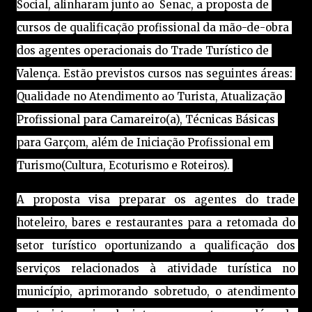
Social, alinharam junto ao  Senac, a proposta de 
cursos de qualificação profissional da mão-de-obra 
dos agentes operacionais do Trade Turístico de 
Valença. Estão previstos cursos nas seguintes áreas: 
Qualidade no Atendimento ao Turista, Atualização 
Profissional para Camareiro(a), Técnicas Básicas 
para Garçom, além de Iniciação Profissional em 
Turismo(Cultura, Ecoturismo e Roteiros). 
A proposta visa preparar os agentes do trade 
hoteleiro, bares e restaurantes para a retomada do 
setor turístico oportunizando a qualificação dos 
serviços relacionados à atividade turística no 
município, aprimorando sobretudo, o atendimento 