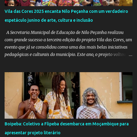
Vila das Cores 2025 encanta Nilo Peçanha com um verdadeiro
espetáculo junino de arte, cultura e inclusão
A Secretaria Municipal de Educação de Nilo Peçanha realizou
com grande sucesso a terceira edição do projeto Vila das Cores, um
evento que já se consolidou como uma das mais belas iniciativas
pedagógicas e culturais do município. Este ano, o projeto voltou a
emocionar e envolver alunos, famílias, educadores e toda a
comunidade escolar em uma programação repleta de alegria,
criatividade e tradição. Entre os dias 16 e 18 de junho, o clima
junino tomou conta das comunidades de Barra dos Carvalhos e
São Francisco, passando por São Benedito e encerrando com
grande estilo na sede do município. Em cada local, os alunos
deram um verdadeiro show de participação e animação, com
apresentações marcadas por muito forró, cores vibrantes, danças
típicas, encenações e um forte espírito de celebração. O projeto é
Boipeba: Coletivo a Flipeba desembarca em Moçambique para
mais do que uma atividade cultural: é um movimento educativo e
apresentar projeto literário
social que une arte, identidade e inclusão. Com o apoio irrestrito