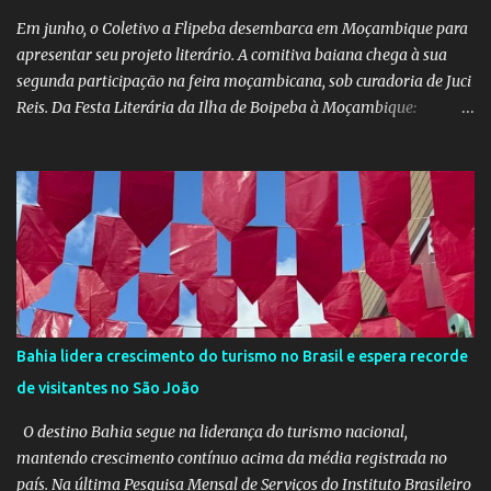
da equipe da Secretaria de Educação e a colaboração de di...
Em junho, o Coletivo a Flipeba desembarca em Moçambique para
apresentar seu projeto literário. A comitiva baiana chega à sua
segunda participação na feira moçambicana, sob curadoria de Juci
Reis. Da Festa Literária da Ilha de Boipeba à Moçambique:
Manoela Ramos, idealizadora e uma das curadoras da Flipeba —
que se consolidou como um marco na cena cultural da ilha baiana
— levará ao continente africano o projeto Escrita Viajante e as
Diversidades Culturais Diaspóricas, representando o Coletivo
Flipeba na Feira do Livro de Maputo, que acontece de 16 a 20 de
junho, reunindo importantes nomes da literatura africana e
mundial. O projeto busca fomentar a leitura e a produção literária
a partir de experiências de viagem conectadas à diáspora africana.
Como desdobramento, será lançado durante a feira o livro
Bahia lidera crescimento do turismo no Brasil e espera recorde
Confissões de Viajante (Sem Grana), estreia de Manoela no
de visitantes no São João
mercado editorial independente. A obra já está em sua terceira
edição e alcançou o primeiro lugar em vendas na categoria
O destino Bahia segue na liderança do turismo nacional,
Viagens –...
mantendo crescimento contínuo acima da média registrada no
país. Na última Pesquisa Mensal de Serviços do Instituto Brasileiro