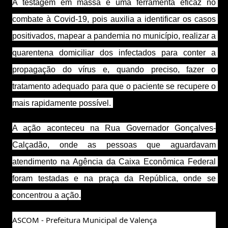
A testagem em massa é uma ferramenta eficaz no 
combate à Covid-19, pois auxilia a identificar os casos 
positivados, mapear a pandemia no município, realizar a 
quarentena domiciliar dos infectados para conter a 
propagação do vírus e, quando preciso, fazer o 
tratamento adequado para que o paciente se recupere o 
mais rapidamente possível. 
A ação aconteceu na Rua Governador Gonçalves-
Calçadão, onde as pessoas que aguardavam 
atendimento na Agência da Caixa Econômica Federal 
foram testadas e na praça da República, onde se 
concentrou a ação.
ASCOM - Prefeitura Municipal de Valença