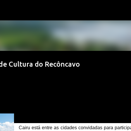
Pular para o conteúdo principal
 de Cultura do Recôncavo
Cairu está entre as cidades convidadas para participa