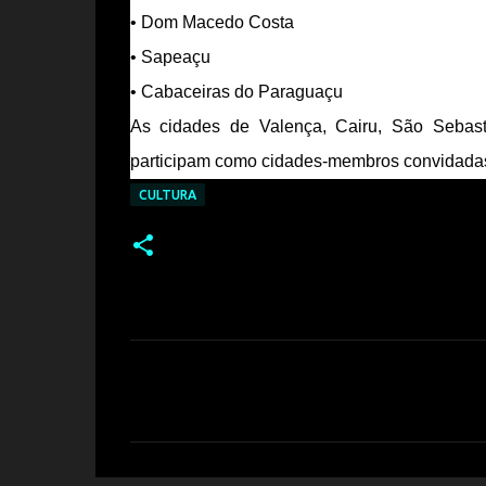
• Dom Macedo Costa
• Sapeaçu
• Cabaceiras do Paraguaçu
As cidades de Valença, Cairu, São Sebast
participam como cidades-membros convidada
CULTURA
C
o
m
e