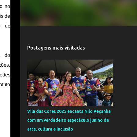
o no 
s de 
 de 
Postagens mais visitadas
 do 
ões, 
edes 
tuto 
Vila das Cores 2025 encanta Nilo Peçanha
com um verdadeiro espetáculo junino de
arte, cultura e inclusão