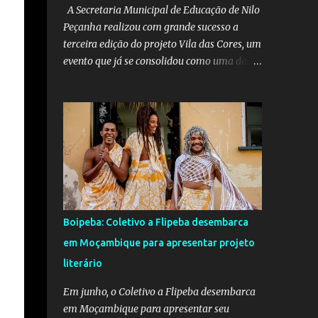
A Secretaria Municipal de Educação de Nilo
Peçanha realizou com grande sucesso a
terceira edição do projeto Vila das Cores, um
evento que já se consolidou como uma das
mais belas iniciativas pedagógicas e
culturais do município. Este ano, o projeto
voltou a emocionar e envolver alunos,
famílias, educadores e toda a comunidade
escolar em uma programação repleta de
alegria, criatividade e tradição. Entre os dias
16 e 18 de junho, o clima junino tomou conta
das comunidades de Barra dos Carvalhos e
São Francisco, passando por São Benedito e
Boipeba: Coletivo a Flipeba desembarca
encerrando com grande estilo na sede do
em Moçambique para apresentar projeto
município. Em cada local, os alunos deram
literário
um verdadeiro show de participação e
animação, com apresentações marcadas por
Em junho, o Coletivo a Flipeba desembarca
muito forró, cores vibrantes, danças típicas,
em Moçambique para apresentar seu
encenações e um forte espírito de