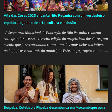
Vila das Cores 2025 encanta Nilo Peçanha com um verdadeiro
espetáculo junino de arte, cultura e inclusão
A Secretaria Municipal de Educação de Nilo Peçanha realizou
com grande sucesso a terceira edição do projeto Vila das Cores, um
evento que já se consolidou como uma das mais belas iniciativas
pedagógicas e culturais do município. Este ano, o projeto voltou a
emocionar e envolver alunos, famílias, educadores e toda a
comunidade escolar em uma programação repleta de alegria,
criatividade e tradição. Entre os dias 16 e 18 de junho, o clima
junino tomou conta das comunidades de Barra dos Carvalhos e
São Francisco, passando por São Benedito e encerrando com
grande estilo na sede do município. Em cada local, os alunos
deram um verdadeiro show de participação e animação, com
apresentações marcadas por muito forró, cores vibrantes, danças
típicas, encenações e um forte espírito de celebração. O projeto é
Boipeba: Coletivo a Flipeba desembarca em Moçambique para
mais do que uma atividade cultural: é um movimento educativo e