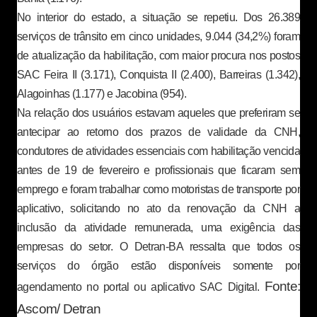
No interior do estado, a situação se repetiu. Dos 26.389
serviços de trânsito em cinco unidades, 9.044 (34,2%) foram
de atualização da habilitação, com maior procura nos postos
SAC Feira II (3.171), Conquista II (2.400), Barreiras (1.342),
Alagoinhas (1.177) e Jacobina (954).
Na relação dos usuários estavam aqueles que preferiram se
antecipar ao retorno dos prazos de validade da CNH,
condutores de atividades essenciais com habilitação vencida
antes de 19 de fevereiro e profissionais que ficaram sem
emprego e foram trabalhar como motoristas de transporte por
aplicativo, solicitando no ato da renovação da CNH a
inclusão da atividade remunerada, uma exigência das
empresas do setor. O Detran-BA ressalta que todos os
serviços do órgão estão disponíveis somente por
Fonte:
agendamento no portal ou aplicativo SAC Digital.
Ascom/ Detran