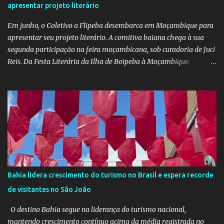
apresentar projeto literário
social que une arte, identidade e inclusão. Com o apoio irrestrito
da equipe da Secretaria de Educação e a colaboração de di...
Em junho, o Coletivo a Flipeba desembarca em Moçambique para
apresentar seu projeto literário. A comitiva baiana chega à sua
segunda participação na feira moçambicana, sob curadoria de Juci
Reis. Da Festa Literária da Ilha de Boipeba à Moçambique:
Manoela Ramos, idealizadora e uma das curadoras da Flipeba —
que se consolidou como um marco na cena cultural da ilha baiana
— levará ao continente africano o projeto Escrita Viajante e as
Diversidades Culturais Diaspóricas, representando o Coletivo
Flipeba na Feira do Livro de Maputo, que acontece de 16 a 20 de
junho, reunindo importantes nomes da literatura africana e
mundial. O projeto busca fomentar a leitura e a produção literária
a partir de experiências de viagem conectadas à diáspora africana.
Como desdobramento, será lançado durante a feira o livro
Bahia lidera crescimento do turismo no Brasil e espera recorde
Confissões de Viajante (Sem Grana), estreia de Manoela no
de visitantes no São João
mercado editorial independente. A obra já está em sua terceira
edição e alcançou o primeiro lugar em vendas na categoria
O destino Bahia segue na liderança do turismo nacional,
Viagens –...
mantendo crescimento contínuo acima da média registrada no