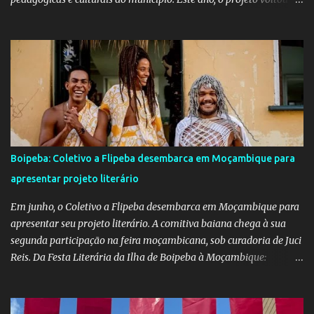
emocionar e envolver alunos, famílias, educadores e toda a
comunidade escolar em uma programação repleta de alegria,
criatividade e tradição. Entre os dias 16 e 18 de junho, o clima
junino tomou conta das comunidades de Barra dos Carvalhos e
São Francisco, passando por São Benedito e encerrando com
grande estilo na sede do município. Em cada local, os alunos
deram um verdadeiro show de participação e animação, com
apresentações marcadas por muito forró, cores vibrantes, danças
típicas, encenações e um forte espírito de celebração. O projeto é
Boipeba: Coletivo a Flipeba desembarca em Moçambique para
mais do que uma atividade cultural: é um movimento educativo e
apresentar projeto literário
social que une arte, identidade e inclusão. Com o apoio irrestrito
da equipe da Secretaria de Educação e a colaboração de di...
Em junho, o Coletivo a Flipeba desembarca em Moçambique para
apresentar seu projeto literário. A comitiva baiana chega à sua
segunda participação na feira moçambicana, sob curadoria de Juci
Reis. Da Festa Literária da Ilha de Boipeba à Moçambique:
Manoela Ramos, idealizadora e uma das curadoras da Flipeba —
que se consolidou como um marco na cena cultural da ilha baiana
— levará ao continente africano o projeto Escrita Viajante e as