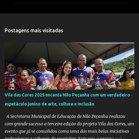
m
e
n
t
Postagens mais visitadas
á
r
i
o
s
Vila das Cores 2025 encanta Nilo Peçanha com um verdadeiro
espetáculo junino de arte, cultura e inclusão
A Secretaria Municipal de Educação de Nilo Peçanha realizou
com grande sucesso a terceira edição do projeto Vila das Cores, um
evento que já se consolidou como uma das mais belas iniciativas
pedagógicas e culturais do município. Este ano, o projeto voltou a