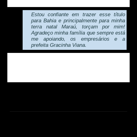
Paraná.
Estou confiante em trazer esse título
para Bahia e principalmente para minha
terra natal Maraú, torçam por mim!
Agradeço minha família que sempre está
me apoiando, os empresários e a
prefeita Gracinha Viana.
Letícia está sendo acompanhada pelo diretor de eventos
da prefeitura de Maraú e um dos organizadores do
Concurso Garota Península de Maraú, Anderson Muniz.
C
o