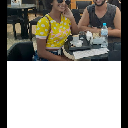
A representante de Barra Grande, Letícia Santana, de 18
anos, eleita a Garota Península de Maraú em 2019, já
desembarcou em Curitiba para representar o estado da
Bahia no concurso Miss Brasil América 2020. A jovem foi
escolhida para representar a beleza baiana e tentar o
título no evento que reunirá candidatas de todo o país. O
concurso acontece hoje, 15, em Curitiba, no estado do